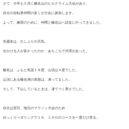
さて、今年も５月に榛名山のヒルクライム大会があり、
自分の自転車仲間の多くが大会に参加します。
よって、練習のために、仲間と榛名山へ試走に行ってきました。
先週末は、久しぶりの天気。
出かける人が多かったのか、あちこちで渋滞があった。
榛名は、ふもと気温１８度、山頂は４度でした。
山頂にある榛名湖の表面は、凍ってました。
そして、下山しているときは、凍てつく寒さでした。
自分は翌日、地元のマラソン大会のため
ゆっくりペダリングで１６．１キロのコースを一度だけ登る。